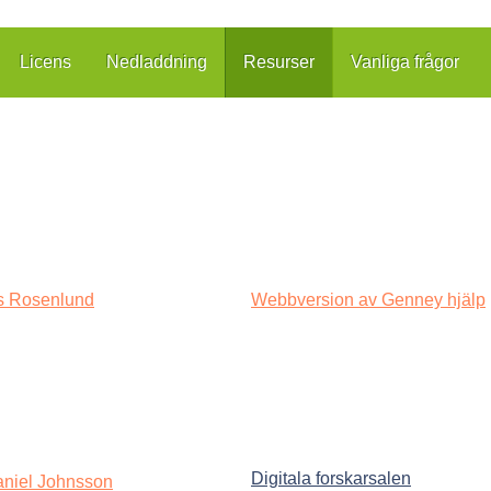
Licens
Nedladdning
Resurser
Vanliga frågor
ns Rosenlund
Webbversion av Genney hjälp
Digitala forskarsalen
Daniel Johnsson